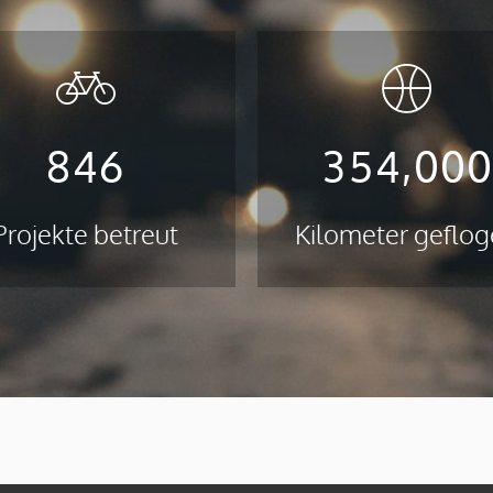
,
8
4
6
3
5
4
0
0
Projekte betreut
Kilometer geflo