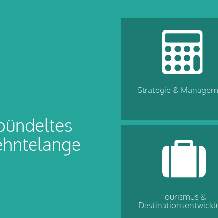
Strategie & Managem
bündeltes
ehntelange
Tourismus &
Destinationsentwickl