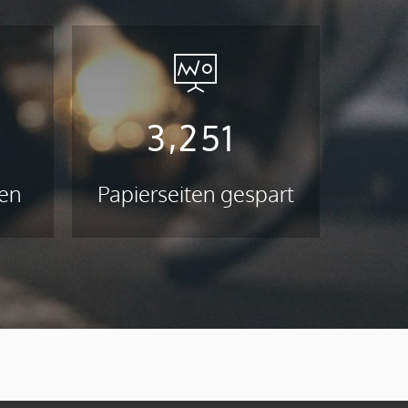
,
0
3
2
5
1
gen
Papierseiten gespart