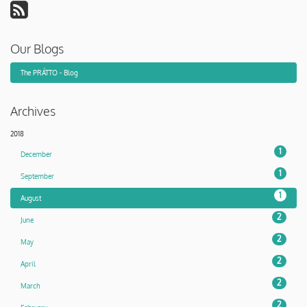
Our Blogs
The PRÁTTO - Blog
Archives
2018
1
December
1
September
1
August
2
June
2
May
2
April
2
March
2