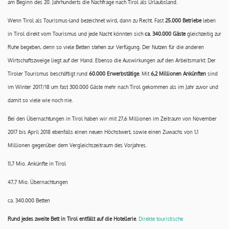
am Beginn des 20. Jahrhunderts die Nachfrage nach Tirol als Urlaubsland.
Wenn Tirol als Tourismus-land bezeichnet wird, dann zu Recht. Fast
25.000 Betriebe
leben
in Tirol direkt vom Tourismus und jede Nacht könnten sich
ca. 340.000 Gäste
gleichzeitig zur
Ruhe begeben, denn so viele Betten stehen zur Verfügung. Der Nutzen für die anderen
Wirtschaftszweige liegt auf der Hand. Ebenso die Auswirkungen auf den Arbeitsmarkt: Der
Tiroler Tourismus beschäftigt rund
60.000 Erwerbstätige
. Mit
6,2 Millionen Ankünften
sind
im Winter 2017/18 um fast 300.000 Gäste mehr nach Tirol gekommen als im Jahr zuvor und
damit so viele wie noch nie.
Bei den Übernachtungen in Tirol haben wir mit 27,6 Millionen im Zeitraum von November
2017 bis April 2018 ebenfalls einen neuen Höchstwert, sowie einen Zuwachs von 1,1
Millionen gegenüber dem Vergleichszeitraum des Vorjahres.
11,7 Mio. Ankünfte in Tirol
47,7 Mio. Übernachtungen
ca. 340.000 Betten
Rund jedes zweite Bett in Tirol entfällt auf die Hotellerie
.
Direkte touristische