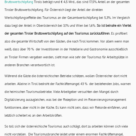
Bruttowertschöpfung
Tirols beträgt rund € 4,5 Mrd., das sind 17,5% Anteil an der gesamten
Tiroler Bruttowertschöpfung. Für Österreich liegt der Anteil der direkten
Wertschöpfungseffekte des Tourismus an der Gesamtwertschöpfung bei 5,3%. Im Vergleich
dazu liegt der Anteil in Oberösterreich bei 3,1% und Wien bei 1,6%.
So ist beinahe ein Viertel
der gesamten Tiroler Bruttowertschöpfung auf den Tourismus zurückzuführen
. Es profitiert
also die gesamte Wirtschaft von den Gästen, die nach Tirol kommen. Vor allem wenn man
weiß, dass über 70 % der Investitionen in der Hotellerie und Gastronomie ausschließlich
an Tiroler Firmen vergeben werden, sieht man wie sehr der Tourismus für Arbeitsplätze in
anderen Branchen verantwortlich ist.
Während die Gäste die österreichischen Betriebe schätzen, wollen Österreicher dort nicht
arbeiten. Alleine in Tirol bedroht der Fachkräftemangel 43 % der bestehenden Jobs, warnen
die heimischen Tourismusbetriebe. Viele Arbeitgeber versuchten den Mangel durch
Digitalisierung auszugleichen, was bei der Rezeption und im Reservierungsmanagement
funktioniere, aber nicht in der Küche. Es kann nicht sein, dass wir Rekorde einfahren, und
letztlich scheitert es an den Arbeitskräften.
So toll sich der österreichische Tourismus auch schlägt, dort zu arbeiten können sich viele
nicht vorstellen. Die Tourismusbranche leidet unter einem enormen Fachkräftemangel.