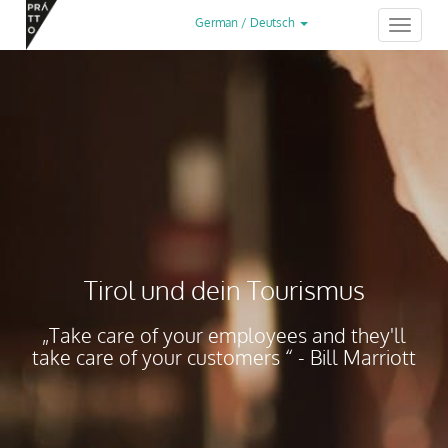
German / Deutsch
Toggle
navigation
Tirol und dein Tourismus
„Take care of your employees and they'll
take care of your customers “ - Bill Marriott